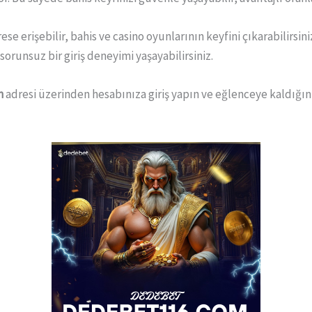
se erişebilir, bahis ve casino oyunlarının keyfini çıkarabilirsini
orunsuz bir giriş deneyimi yaşayabilirsiniz.
m
adresi üzerinden hesabınıza giriş yapın ve eğlenceye kaldığı