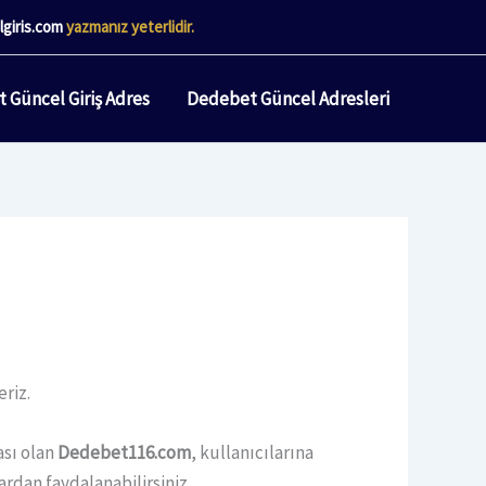
giris.com
yazmanız yeterlidir.
 Güncel Giriş Adres
Dedebet Güncel Adresleri
riz.
sı olan
Dedebet116.com
, kullanıcılarına
rdan faydalanabilirsiniz.