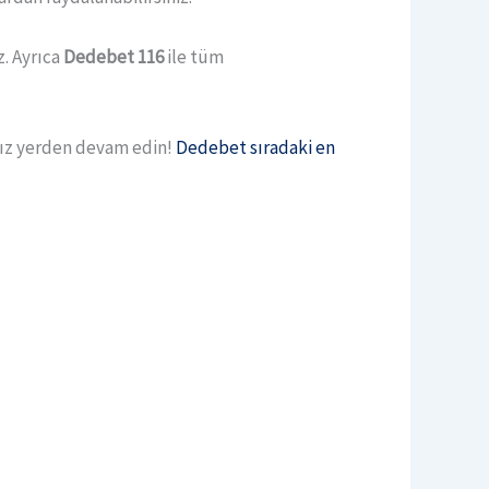
z. Ayrıca
Dedebet 116
ile tüm
nız yerden devam edin!
Dedebet sıradaki en