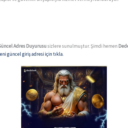
üncel Adres Duyurusu
sizlere sunulmuştur. Şimdi hemen
Ded
i güncel giriş adresi için tıkla.