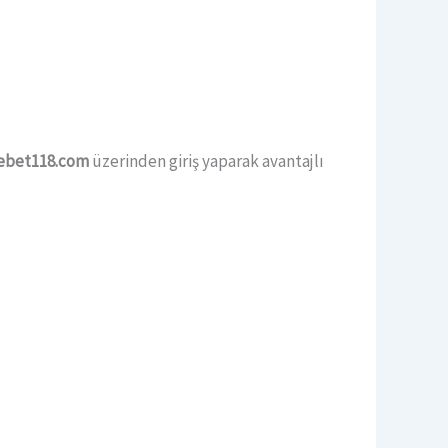
ebet118.com
üzerinden giriş yaparak avantajlı