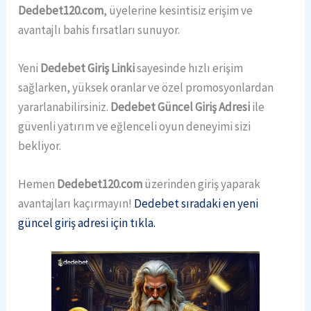
Dedebet120.com
, üyelerine kesintisiz erişim ve
avantajlı bahis fırsatları sunuyor.
Yeni
Dedebet Giriş Linki
sayesinde hızlı erişim
sağlarken, yüksek oranlar ve özel promosyonlardan
yararlanabilirsiniz.
Dedebet Güncel Giriş Adresi
ile
güvenli yatırım ve eğlenceli oyun deneyimi sizi
bekliyor.
Hemen
Dedebet120.com
üzerinden giriş yaparak
avantajları kaçırmayın!
Dedebet sıradaki en yeni
güncel giriş adresi için tıkla.