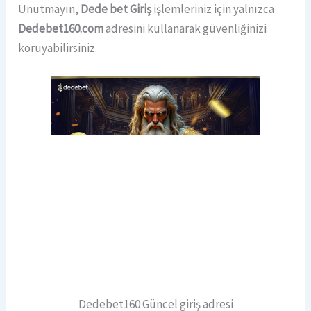
Unutmayın,
Dede bet Giriş
işlemleriniz için yalnızca
Dedebet160.com
adresini kullanarak güvenliğinizi
koruyabilirsiniz.
Dedebet160 Güncel giriş adresi