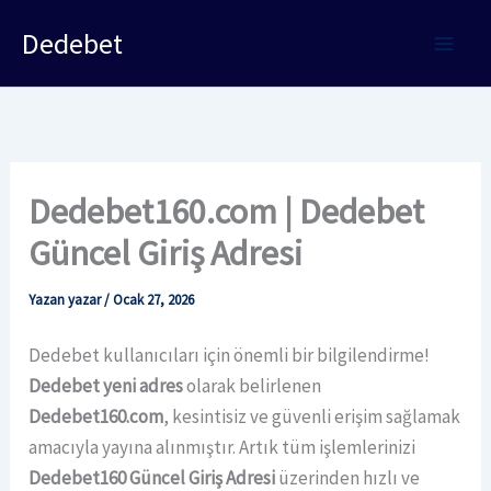
İçeriğe
Dedebet
atla
Dedebet160.com | Dedebet
Güncel Giriş Adresi
Yazan
yazar
/
Ocak 27, 2026
Dedebet kullanıcıları için önemli bir bilgilendirme!
Dedebet yeni adres
olarak belirlenen
Dedebet160.com
, kesintisiz ve güvenli erişim sağlamak
amacıyla yayına alınmıştır. Artık tüm işlemlerinizi
Dedebet160 Güncel Giriş Adresi
üzerinden hızlı ve