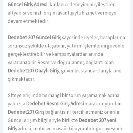
Güncel Giriş Adresi
, kullanıcı deneyimini iyileştiren
altyapısı ve hızlı erişim avantajıyla hizmet vermeye
devam etmektedir.
Dedebet 207 Güncel Giriş
sayesinde üyeler, hesaplarına
sorunsuz şekilde ulaşabilir, yatırım işlemlerini güvenle
gerçekleştirebilir ve kampanyalardan anında
yararlanabilir. Resmi ve doğrulanmış bağlantı olan
Dedebet207 Onaylı Giriş
, güvenlik standartlarıyla öne
çıkmaktadır.
Siteye erişimde herhangi bir sorun yaşamamak adına
yalnızca
Dedebet Resmi Giriş Adresi
olarak duyurulan
Dedebet207 Giriş
bağlantısını tercih etmeniz önerilir.
Güncel erişim bilgileriyle birlikte
Dedebet 207 yeni
Giriş
adresi, mobil ve masaüstü uyumluluğu sayesinde