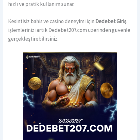
hızlı ve pratik kullanım sunar.
Kesintisiz bahis ve casino deneyimi için
Dedebet Giriş
işlemlerinizi artık Dedebet207.com üzerinden güvenle
gerçekleştirebilirsiniz.