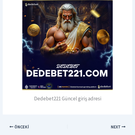
Dedebet221 Güncel giriş adresi
ÖNCEKI
NEXT